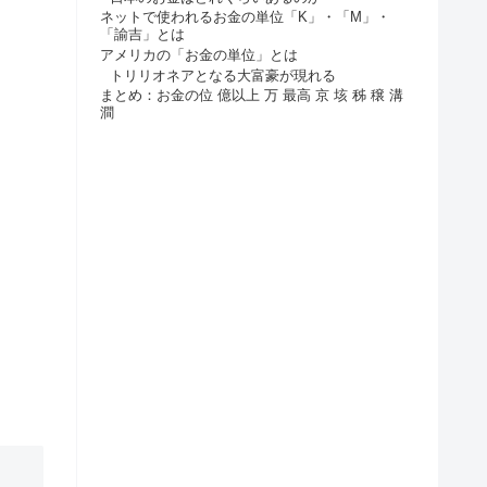
ネットで使われるお金の単位「K」・「M」・
「諭吉」とは
アメリカの「お金の単位」とは
トリリオネアとなる大富豪が現れる
まとめ：お金の位 億以上 万 最高 京 垓 秭 穣 溝
澗