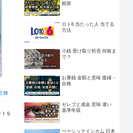
精算
ロト6 当たった人 当てる
方法
小銭 受け取り拒否 何枚ま
で？
お賽銭 金額と意味 復縁・
合格
正輝
セレブと成金 意味 違い
基準年収
ットを
ベーシックインカム 日本