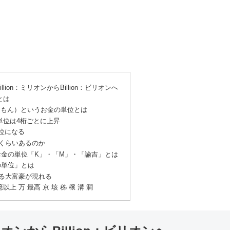
lion：ミリオンからBillion：ビリオンへ
とは
（もん）というお金の単位とは
単位は4桁ごとに上昇
位になる
くらいあるのか
金の単位「K」・「M」・「諭吉」とは
の単位」とは
る大富豪が現れる
上 万 最高 京 垓 秭 穣 溝 澗