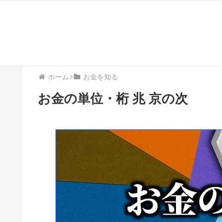
ホーム
お金を知る
お金の単位・桁 兆 京の次